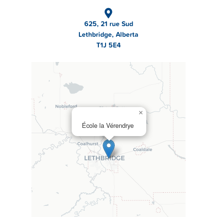
625, 21 rue Sud
Lethbridge, Alberta
T1J 5E4
×
École la Vérendrye