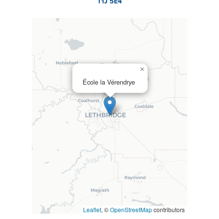
T1J 5E4
×
École la Vérendrye
Leaflet
, ©
OpenStreetMap
contributors