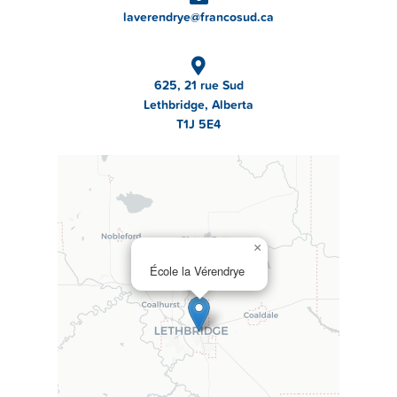
laverendrye@francosud.ca
625, 21 rue Sud
Lethbridge, Alberta
T1J 5E4
×
École la Vérendrye