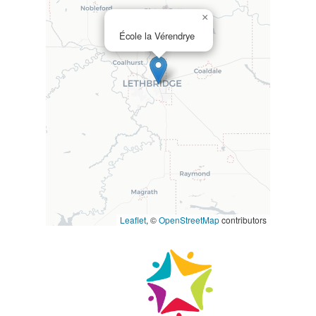
×
École la Vérendrye
Leaflet
, ©
OpenStreetMap
contributors