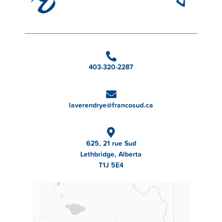
403-320-2287
laverendrye@francosud.ca
625, 21 rue Sud
Lethbridge, Alberta
T1J 5E4