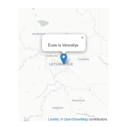
×
École la Vérendrye
Leaflet
, ©
OpenStreetMap
contributors