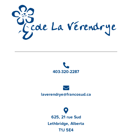
403-320-2287
laverendrye@francosud.ca
625, 21 rue Sud
Lethbridge, Alberta
T1J 5E4